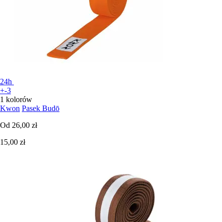
24h
+-3
1 kolorów
Kwon
Pasek Budō
Od
26,00 zł
15,00 zł