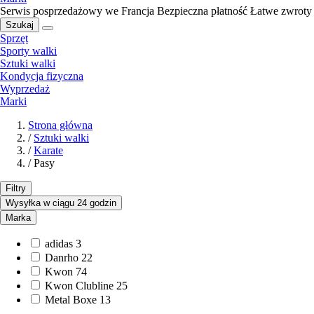
Serwis posprzedażowy we Francja
Bezpieczna płatność
Łatwe zwroty
Szukaj
Sprzęt
Sporty walki
Sztuki walki
Kondycja fizyczna
Wyprzedaż
Marki
Strona główna
/
Sztuki walki
/
Karate
/
Pasy
Filtry
Wysyłka w ciągu 24 godzin
Marka
adidas
3
Danrho
22
Kwon
74
Kwon Clubline
25
Metal Boxe
13