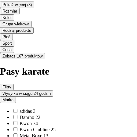
Pokaż więcej
(8)
Rozmiar
Kolor
Grupa wiekowa
Rodzaj produktu
Płeć
Sport
Cena
Zobacz 167 produktów
Pasy karate
Filtry
Wysyłka w ciągu 24 godzin
Marka
adidas
3
Danrho
22
Kwon
74
Kwon Clubline
25
Metal Boxe
13