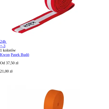
24h
+-3
1 kolorów
Kwon
Pasek Budō
Od
37,50 zł
21,00 zł