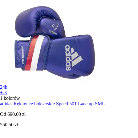
24h
+-3
1 kolorów
adidas
Rękawice bokserskie Speed 501 Lace up SMU
Od
690,00 zł
550,50 zł