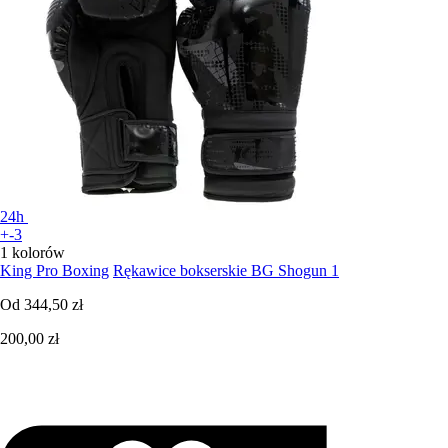
24h
+-3
1 kolorów
King Pro Boxing
Rękawice bokserskie BG Shogun 1
Od
344,50 zł
200,00 zł