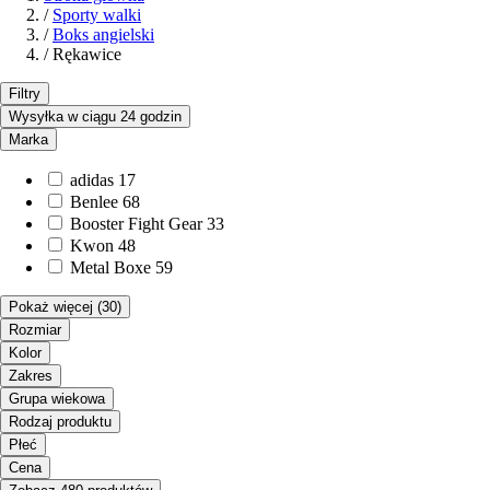
/
Sporty walki
/
Boks angielski
/
Rękawice
Filtry
Wysyłka w ciągu 24 godzin
Marka
adidas
17
Benlee
68
Booster Fight Gear
33
Kwon
48
Metal Boxe
59
Pokaż więcej
(30)
Rozmiar
Kolor
Zakres
Grupa wiekowa
Rodzaj produktu
Płeć
Cena