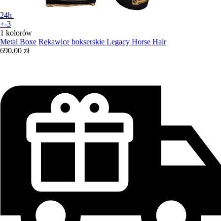
24h
+-3
1 kolorów
Metal Boxe
Rękawice bokserskie Legacy Horse Hair
690,00 zł