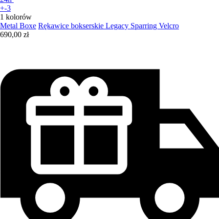
+-3
1 kolorów
Metal Boxe
Rękawice bokserskie Legacy Sparring Velcro
690,00 zł