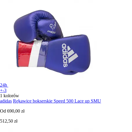
24h
+-3
1 kolorów
adidas
Rękawice bokserskie Speed 500 Lace up SMU
Od
690,00 zł
512,50 zł