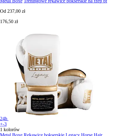
Metal Boxe
Treningowe rękawice bokserskie na rzep bf
Od
237,00 zł
176,50 zł
24h
+-3
1 kolorów
Metal Boxe
Rękawice bokserskie Legacy Horse Hair