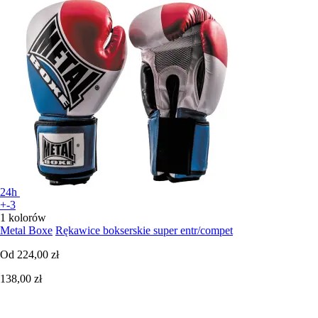
24h
+-3
1 kolorów
Metal Boxe
Rękawice bokserskie super entr/compet
Od
224,00 zł
138,00 zł