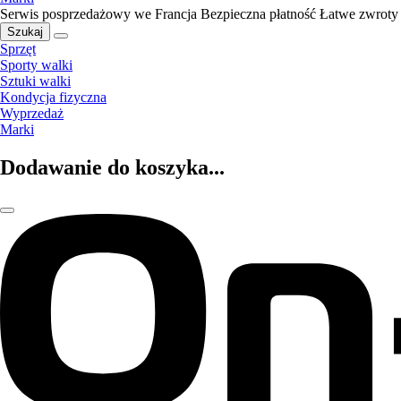
Serwis posprzedażowy we Francja
Bezpieczna płatność
Łatwe zwroty
Szukaj
Sprzęt
Sporty walki
Sztuki walki
Kondycja fizyczna
Wyprzedaż
Marki
Dodawanie do koszyka...