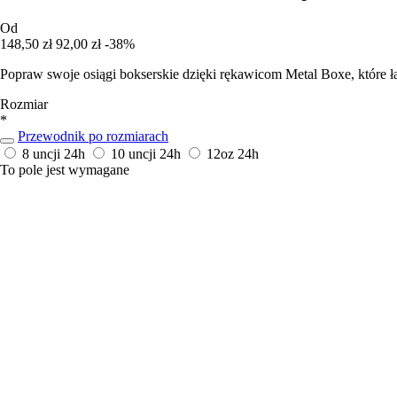
Od
148,50 zł
92,00 zł
-38%
Popraw swoje osiągi bokserskie dzięki rękawicom Metal Boxe, które ł
Rozmiar
*
Przewodnik po rozmiarach
8 uncji
24h
10 uncji
24h
12oz
24h
To pole jest wymagane