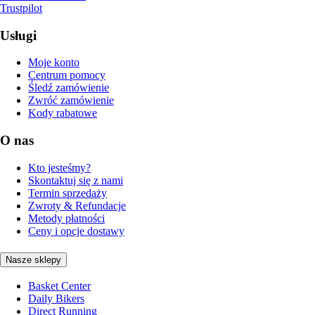
Trustpilot
Usługi
Moje konto
Centrum pomocy
Śledź zamówienie
Zwróć zamówienie
Kody rabatowe
O nas
Kto jesteśmy?
Skontaktuj się z nami
Termin sprzedaży
Zwroty & Refundacje
Metody płatności
Ceny i opcje dostawy
Nasze sklepy
Basket Center
Daily Bikers
Direct Running