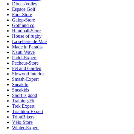
Direct-Volley
Espace Golf
Foot-Store
Galop-Store
Golf and co
Handball-Store
House of rugby
La sellerie de Maé
Made in Paradis
Nauti-Wave
Padel-Expert
Pecheur-Store
Pet and Garden
Slowood Interior
Smash-Expert
Sneak'In
Sneakids
Sport is good
Training-Fit
Trek Expert
Triathlon-Expert
TripnBikers
Vélo-Store
Winter-Expert