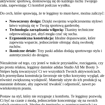
aktywność sportową, dostosowują się do każdego ruchu Twojego
ciała, zapewniając Ci komfort podczas wysiłku.
Do cech, które sprawiają, że te legginsy to must-have, można zaliczyć:
Nowoczesny design:
Dzięki swojemu współczesnemu stylowi
łatwo wpisują się w Twoją sportową garderobę.
Technologia zarządzania wilgocią:
Tkaniny techniczne
odprowadzają pot, abyś mogła czuć się sucha.
Ergonomiczna konstrukcja:
Idealne dopasowanie, które
zapewnia wsparcie, jednocześnie oferując dużą swobodę
ruchów.
Ikoniczne detale:
Trzy paski adidas dodają sportowego stylu i
autentyczności do designu.
Niezależnie od tego, czy jesteś w trakcie przysiadów, rozciągania, czy
po prostu relaksu, legginsy damskie adidas Studio All Me Booty 3-
Stripes będą towarzyszyć Ci we wszystkich Twoich aktywnościach.
Ich przemyślana konstrukcja favorzuje nie tylko korzystny wygląd, ale
również zwiększoną wydajność. Materiały użyte do ich produkcji są
starannie dobrane, aby zapewnić trwałość i odporność, nawet po
wielokrotnym praniu.
Postaw na styl, który nie rezygnuje z komfortu. Te legginsy pozwolą
Ci być na czasie z modą, jednocześnie koncentrując się na swoich
celach sportowych. Idealne do treningów w pomieszczeniach i na