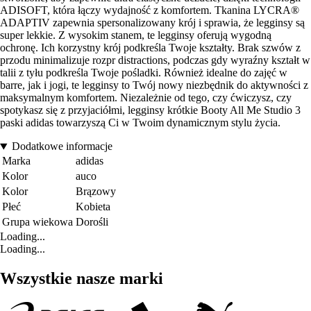
ADISOFT, która łączy wydajność z komfortem. Tkanina LYCRA®
ADAPTIV zapewnia spersonalizowany krój i sprawia, że legginsy są
super lekkie. Z wysokim stanem, te legginsy oferują wygodną
ochronę. Ich korzystny krój podkreśla Twoje kształty. Brak szwów z
przodu minimalizuje rozpr distractions, podczas gdy wyraźny kształt w
talii z tyłu podkreśla Twoje pośladki. Również idealne do zajęć w
barre, jak i jogi, te legginsy to Twój nowy niezbędnik do aktywności z
maksymalnym komfortem. Niezależnie od tego, czy ćwiczysz, czy
spotykasz się z przyjaciółmi, legginsy krótkie Booty All Me Studio 3
paski adidas towarzyszą Ci w Twoim dynamicznym stylu życia.
Dodatkowe informacje
Marka
adidas
Kolor
auco
Kolor
Brązowy
Płeć
Kobieta
Grupa wiekowa
Dorośli
Loading...
Loading...
Wszystkie nasze marki