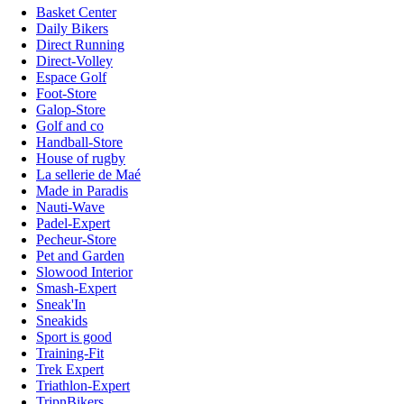
Basket Center
Daily Bikers
Direct Running
Direct-Volley
Espace Golf
Foot-Store
Galop-Store
Golf and co
Handball-Store
House of rugby
La sellerie de Maé
Made in Paradis
Nauti-Wave
Padel-Expert
Pecheur-Store
Pet and Garden
Slowood Interior
Smash-Expert
Sneak'In
Sneakids
Sport is good
Training-Fit
Trek Expert
Triathlon-Expert
TripnBikers