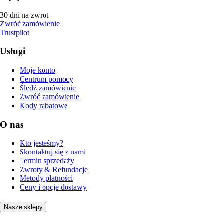
30 dni na zwrot
Zwróć zamówienie
Trustpilot
Usługi
Moje konto
Centrum pomocy
Śledź zamówienie
Zwróć zamówienie
Kody rabatowe
O nas
Kto jesteśmy?
Skontaktuj się z nami
Termin sprzedaży
Zwroty & Refundacje
Metody płatności
Ceny i opcje dostawy
Nasze sklepy