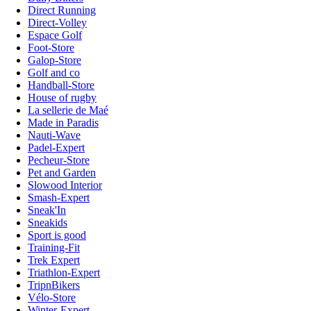
Direct Running
Direct-Volley
Espace Golf
Foot-Store
Galop-Store
Golf and co
Handball-Store
House of rugby
La sellerie de Maé
Made in Paradis
Nauti-Wave
Padel-Expert
Pecheur-Store
Pet and Garden
Slowood Interior
Smash-Expert
Sneak'In
Sneakids
Sport is good
Training-Fit
Trek Expert
Triathlon-Expert
TripnBikers
Vélo-Store
Winter-Expert