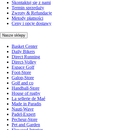
Skontaktuj się z nami
Termin sprzedaży
Zwroty & Refundacje
Metody płatności
Ceny i opcje dostawy
Nasze sklepy
Basket Center
Daily Bikers
Direct Running
Direct-Volley
Espace Golf
Foot-Store
Galop-Store
Golf and co
Handball-Store
House of rugby
La sellerie de Maé
Made in Paradis
Nauti-Wave
Padel-Expert
Pecheur-Store
Pet and Garden
Slowood Interior