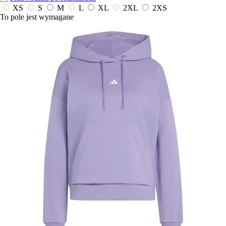
XS
S
M
L
XL
2XL
2XS
To pole jest wymagane