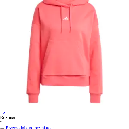
+5
Rozmiar
*
Przewodnik po rozmiarach