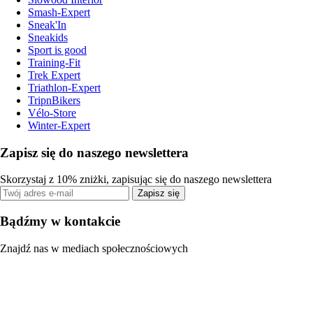
Smash-Expert
Sneak'In
Sneakids
Sport is good
Training-Fit
Trek Expert
Triathlon-Expert
TripnBikers
Vélo-Store
Winter-Expert
Zapisz się do naszego newslettera
Skorzystaj z 10% zniżki, zapisując się do naszego newslettera
Zapisz się
Bądźmy w kontakcie
Znajdź nas w mediach społecznościowych