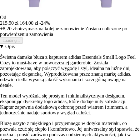
Od
215,50 zł
164,00 zł
-24%
+8,20 zł
otrzymasz na kolejne zamowienie
Zostana naliczone po
potwierdzeniu zamowienia
Loading...
Opis
Świetna damska bluza z kapturem adidas Essentials Small Logo Feel
Cozy to must-have w nowoczesnej garderobie. Została
zaprojektowana, aby połączyć wygodę i styl, idealna na luźne dni,
pozostając elegancką. Wyprodukowana przez znaną markę adidas,
odzwierciedla wysoką jakość wykonania i szczególną uwagę na
detale.
Ten model wyróżnia się prostym i minimalistycznym designem,
eksponując dyskretny logo adidas, które dodaje nuty sofisticacji.
Kaptur zapewnia dodatkową ochronę przed wiatrem i zimnem, a
jednocześnie nadaje sportowy wygląd całości.
Bluzę uszyto z miękkiego i przyjemnego w dotyku materiału, co
pozwala czuć się ciepło i komfortowo. Jej uniwersalny styl sprawia, że
można ją nosić zarówno podczas codziennych aktywności, jak i w