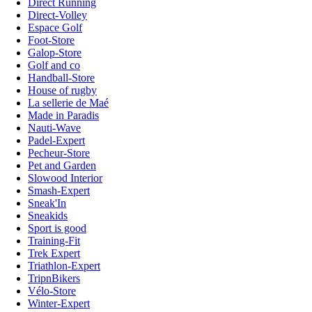
Direct Running
Direct-Volley
Espace Golf
Foot-Store
Galop-Store
Golf and co
Handball-Store
House of rugby
La sellerie de Maé
Made in Paradis
Nauti-Wave
Padel-Expert
Pecheur-Store
Pet and Garden
Slowood Interior
Smash-Expert
Sneak'In
Sneakids
Sport is good
Training-Fit
Trek Expert
Triathlon-Expert
TripnBikers
Vélo-Store
Winter-Expert