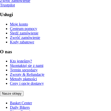
Zwróć zamówienie
Trustpilot
Usługi
Moje konto
Centrum pomocy
Śledź zamówienie
Zwróć zamówienie
Kody rabatowe
O nas
Kto jesteśmy?
Skontaktuj się z nami
Termin sprzedaży
Zwroty & Refundacje
Metody płatności
Ceny i opcje dostawy
Nasze sklepy
Basket Center
Daily Bikers