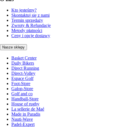
Kto jesteśmy?
Skontaktuj się z nami
Termin sprzedaży
Zwroty & Refundacje
Metody płatności
Ceny i opcje dostawy
Nasze sklepy
Basket Center
Daily Bikers
Direct Running
Direct-Volley
Espace Golf
Foot-Store
Galop-Store
Golf and co
Handball-Store
House of rugby
La sellerie de Maé
Made in Paradis
Nauti-Wave
Padel-Expert