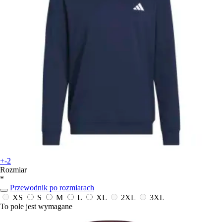
+-2
Rozmiar
*
Przewodnik po rozmiarach
XS
S
M
L
XL
2XL
3XL
To pole jest wymagane