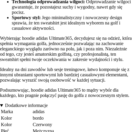
Technologia odprowadzania wilgoci:
Odprowadzanie wilgoci
gwarantuje, że pozostajesz suchy i wygodny, nawet gdy się
pocisz.
Sportowy styl:
Jego minimalistyczny i nowoczesny design
sprawia, że ten sweatshirt jest idealnym wyborem na golf i
casualowe aktywności.
Wybierając hoodie adidas Ultimate365, decydujesz się na odzież, która
spełnia wymagania golfa, jednocześnie pozwalając na zachowanie
eleganckiego wyglądu zarówno na polu, jak i poza nim. Niezależnie
od tego, czy jesteś amatorskim golfistą, czy profesjonalistą, ten
sweatshirt spełni twoje oczekiwania w zakresie wydajności i stylu.
Idealny na dni zawodów lub sesje treningowe, łatwo komponuje się z
innymi ubraniami sportowymi lub bardziej casualowymi elementami,
pozwalając wyrazić swoją osobowość w każdej sytuacji.
Podsumowując, hoodie adidas Ultimate365 to mądry wybór dla
każdego, kto pragnie połączyć pasję do golfa z nowoczesnym stylem.
Dodatkowe informacje
Marka
adidas
Kolor
bordo
Kolor
Czerwony
Płeć
Mężczyzna