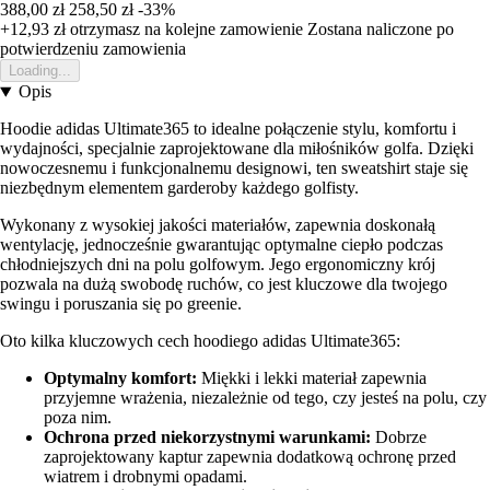
388,00 zł
258,50 zł
-33%
+12,93 zł
otrzymasz na kolejne zamowienie
Zostana naliczone po
potwierdzeniu zamowienia
Loading...
Opis
Hoodie adidas Ultimate365 to idealne połączenie stylu, komfortu i
wydajności, specjalnie zaprojektowane dla miłośników golfa. Dzięki
nowoczesnemu i funkcjonalnemu designowi, ten sweatshirt staje się
niezbędnym elementem garderoby każdego golfisty.
Wykonany z wysokiej jakości materiałów, zapewnia doskonałą
wentylację, jednocześnie gwarantując optymalne ciepło podczas
chłodniejszych dni na polu golfowym. Jego ergonomiczny krój
pozwala na dużą swobodę ruchów, co jest kluczowe dla twojego
swingu i poruszania się po greenie.
Oto kilka kluczowych cech hoodiego adidas Ultimate365:
Optymalny komfort:
Miękki i lekki materiał zapewnia
przyjemne wrażenia, niezależnie od tego, czy jesteś na polu, czy
poza nim.
Ochrona przed niekorzystnymi warunkami:
Dobrze
zaprojektowany kaptur zapewnia dodatkową ochronę przed
wiatrem i drobnymi opadami.