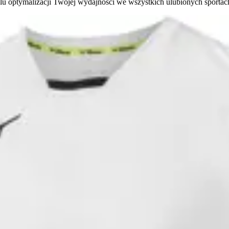
lu optymalizacji Twojej wydajności we wszystkich ulubionych sportac