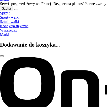
Serwis posprzedażowy we Francja
Bezpieczna płatność
Łatwe zwroty
Szukaj
Sprzęt
Sporty walki
Sztuki walki
Kondycja fizyczna
Wyprzedaż
Marki
Dodawanie do koszyka...