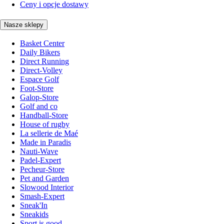
Ceny i opcje dostawy
Nasze sklepy
Basket Center
Daily Bikers
Direct Running
Direct-Volley
Espace Golf
Foot-Store
Galop-Store
Golf and co
Handball-Store
House of rugby
La sellerie de Maé
Made in Paradis
Nauti-Wave
Padel-Expert
Pecheur-Store
Pet and Garden
Slowood Interior
Smash-Expert
Sneak'In
Sneakids
Sport is good