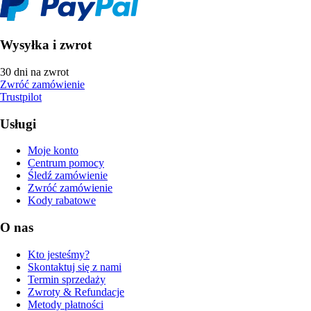
Wysyłka i zwrot
30 dni na zwrot
Zwróć zamówienie
Trustpilot
Usługi
Moje konto
Centrum pomocy
Śledź zamówienie
Zwróć zamówienie
Kody rabatowe
O nas
Kto jesteśmy?
Skontaktuj się z nami
Termin sprzedaży
Zwroty & Refundacje
Metody płatności