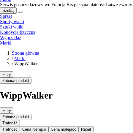
Serwis posprzedażowy we Francja
Bezpieczna płatność
Łatwe zwroty
Szukaj
Sprzęt
Sporty walki
Sztuki walki
Kondycja fizyczna
Wyprzedaż
Marki
Strona główna
/
Marki
/
WippWalker
Filtry
Zobacz produkt
WippWalker
Filtry
Zobacz produkt
Trafność
Trafność
Cena rosnąco
Cena malejąco
Rabat