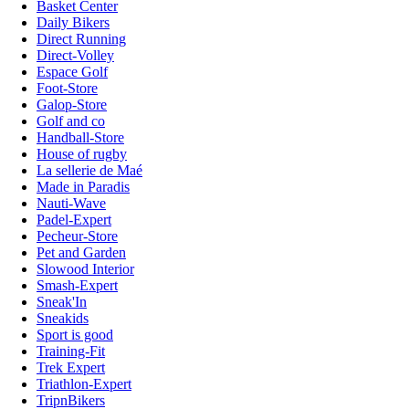
Basket Center
Daily Bikers
Direct Running
Direct-Volley
Espace Golf
Foot-Store
Galop-Store
Golf and co
Handball-Store
House of rugby
La sellerie de Maé
Made in Paradis
Nauti-Wave
Padel-Expert
Pecheur-Store
Pet and Garden
Slowood Interior
Smash-Expert
Sneak'In
Sneakids
Sport is good
Training-Fit
Trek Expert
Triathlon-Expert
TripnBikers