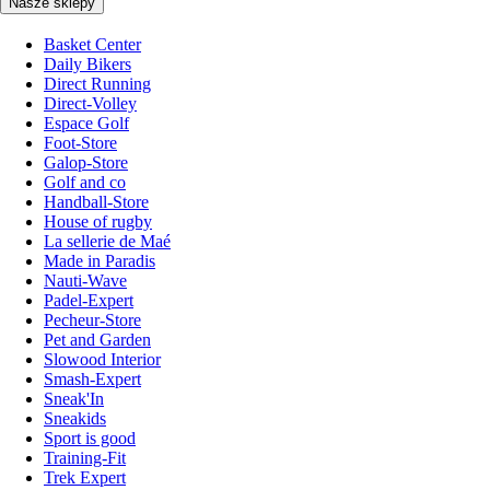
Nasze sklepy
Basket Center
Daily Bikers
Direct Running
Direct-Volley
Espace Golf
Foot-Store
Galop-Store
Golf and co
Handball-Store
House of rugby
La sellerie de Maé
Made in Paradis
Nauti-Wave
Padel-Expert
Pecheur-Store
Pet and Garden
Slowood Interior
Smash-Expert
Sneak'In
Sneakids
Sport is good
Training-Fit
Trek Expert