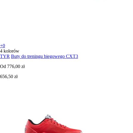
+0
4 kolorów
TYR
Buty do treningu biegowego CXT3
Od
776,00 zł
656,50 zł