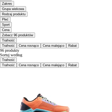
Zakres
Grupa wiekowa
Rodzaj produktu
Płeć
Sport
Cena
Zobacz 96 produktów
Trafność
Trafność
Cena rosnąco
Cena malejąco
Rabat
96 produkty
Sortuj według
Trafność
Trafność
Cena rosnąco
Cena malejąco
Rabat