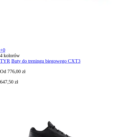
+0
4 kolorów
TYR
Buty do treningu biegowego CXT3
Od
776,00 zł
647,50 zł