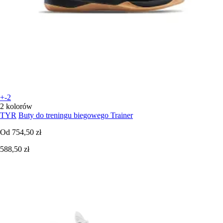
+-2
2 kolorów
TYR
Buty do treningu biegowego Trainer
Od
754,50 zł
588,50 zł