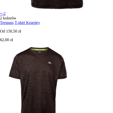
+-2
2 kolorów
Trespass
T-shirt Kearsley
Od
150,50 zł
62,00 zł