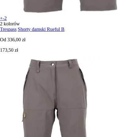
+-2
2 kolorów
Trespass
Shorty damski Rueful B
Od
336,00 zł
173,50 zł