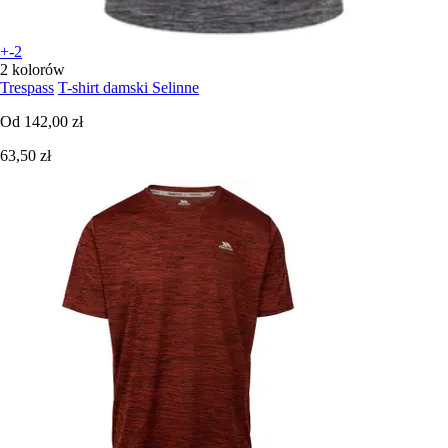
+-2
2 kolorów
Trespass
T-shirt damski Selinne
Od
142,00 zł
63,50 zł