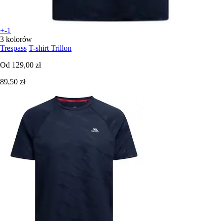
+-1
3 kolorów
Trespass
T-shirt Trillon
Od
129,00 zł
89,50 zł