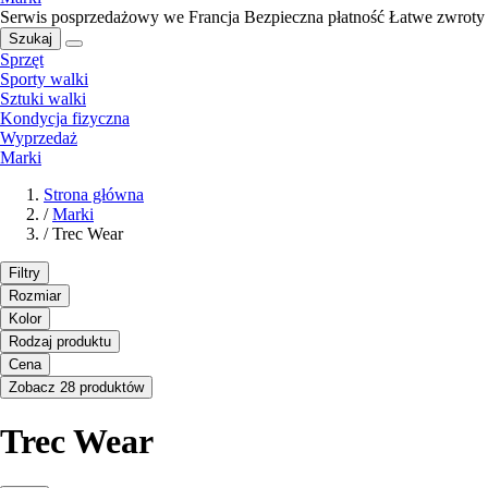
Serwis posprzedażowy we Francja
Bezpieczna płatność
Łatwe zwroty
Szukaj
Sprzęt
Sporty walki
Sztuki walki
Kondycja fizyczna
Wyprzedaż
Marki
Strona główna
/
Marki
/
Trec Wear
Filtry
Rozmiar
Kolor
Rodzaj produktu
Cena
Zobacz 28 produktów
Trec Wear