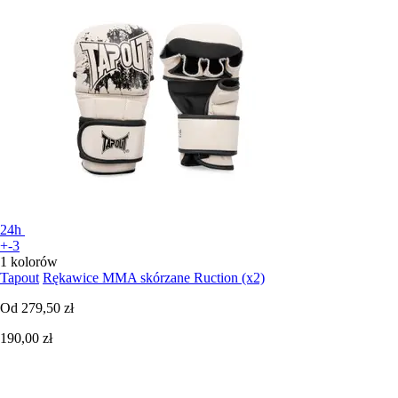
24h
+-3
1 kolorów
Tapout
Rękawice MMA skórzane Ruction (x2)
Od
279,50 zł
190,00 zł