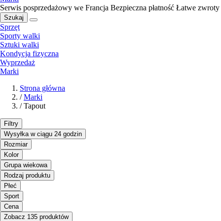
Serwis posprzedażowy we Francja
Bezpieczna płatność
Łatwe zwroty
Szukaj
Sprzęt
Sporty walki
Sztuki walki
Kondycja fizyczna
Wyprzedaż
Marki
Strona główna
/
Marki
/
Tapout
Filtry
Wysyłka w ciągu 24 godzin
Rozmiar
Kolor
Grupa wiekowa
Rodzaj produktu
Płeć
Sport
Cena
Zobacz 135 produktów