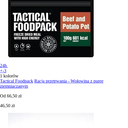
24h
+-3
1 kolorów
Tactical Foodpack
Racja przetrwania - Wołowina z puree
ziemniaczanym
Od
66,50 zł
46,50 zł