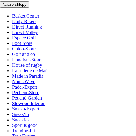
Nasze sklepy
Basket Center
Daily Bikers
Direct Running
Direct-Volley
Espace Golf
Foot-Store
Galop-Store
Golf and co
Handball-Store
House of rugby
La sellerie de Maé
Made in Paradis
Nauti-Wave
Padel-Expert
Pecheur-Store
Pet and Garden
Slowood Interior
Smash-Expert
Sneak'In
Sneakids
Sport is good
Training-Fit