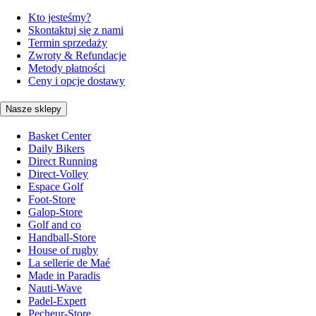
Kto jesteśmy?
Skontaktuj się z nami
Termin sprzedaży
Zwroty & Refundacje
Metody płatności
Ceny i opcje dostawy
Nasze sklepy
Basket Center
Daily Bikers
Direct Running
Direct-Volley
Espace Golf
Foot-Store
Galop-Store
Golf and co
Handball-Store
House of rugby
La sellerie de Maé
Made in Paradis
Nauti-Wave
Padel-Expert
Pecheur-Store