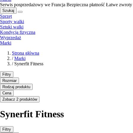
Serwis posprzedażowy we Francja
Bezpieczna płatność
Łatwe zwroty
Szukaj
Sprzęt
Sporty walki
Sztuki walki
Kondycja fizyczna
Wyprzedaż
Marki
Strona główna
/
Marki
/
Synerfit Fitness
Filtry
Rozmiar
Rodzaj produktu
Cena
Zobacz 2 produktów
Synerfit Fitness
Filtry