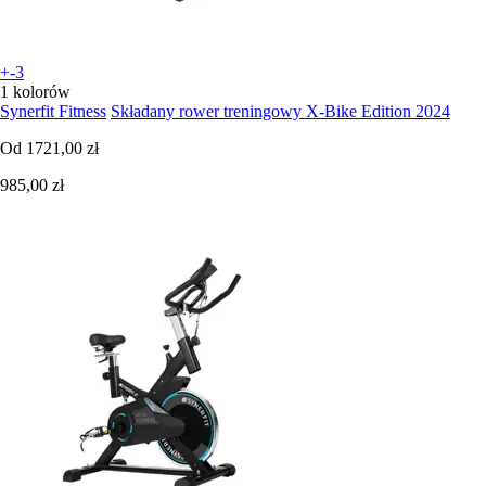
+-3
1 kolorów
Synerfit Fitness
Składany rower treningowy X-Bike Edition 2024
Od
1721,00 zł
985,00 zł