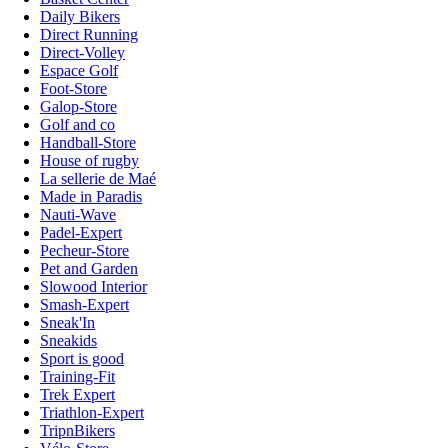
Daily Bikers
Direct Running
Direct-Volley
Espace Golf
Foot-Store
Galop-Store
Golf and co
Handball-Store
House of rugby
La sellerie de Maé
Made in Paradis
Nauti-Wave
Padel-Expert
Pecheur-Store
Pet and Garden
Slowood Interior
Smash-Expert
Sneak'In
Sneakids
Sport is good
Training-Fit
Trek Expert
Triathlon-Expert
TripnBikers