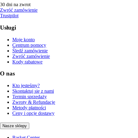
30 dni na zwrot
Zwróć zamówienie
Trustpilot
Usługi
Moje konto
Centrum pomocy
Śledź zamówienie
Zwróć zamówienie
Kody rabatowe
O nas
Kto jesteśmy?
Skontaktuj się z nami
Termin sprzedaży
Zwroty & Refundacje
Metody płatności
Ceny i opcje dostawy
Nasze sklepy
Basket Center