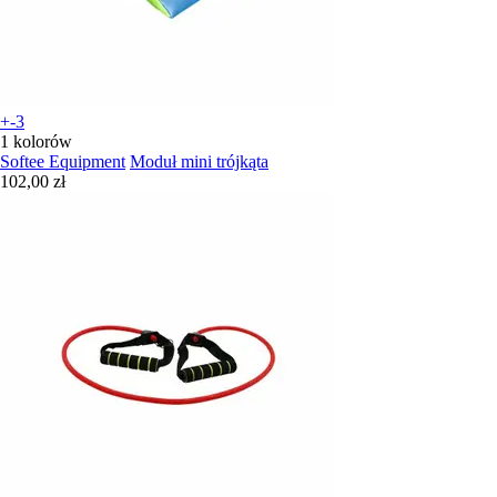
+-3
1 kolorów
Softee Equipment
Moduł mini trójkąta
102,00 zł