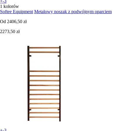
+-3
1 kolorów
Softee Equipment
Metalowy noszak z podwójnym oparciem
Od
2406,50 zł
2273,50 zł
+-3