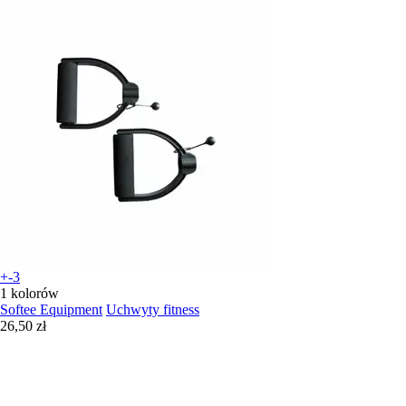
+-3
1 kolorów
Softee Equipment
Uchwyty fitness
26,50 zł