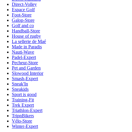
Direct-Volley
Espace Golf
Foot-Store
Galop-Store
Golf and co
Handball-Store
House of rugby
La sellerie de Maé
Made in Paradis
Nauti-Wave
Padel-Expert
Pecheur-Store
Pet and Garden
Slowood Interior
Smash-Expert
Sneak'In
Sneakids
Sport is good
Training-Fit
Trek Expert
Triathlon-Expert
TripnBikers
Vélo-Store
Winter-Expert