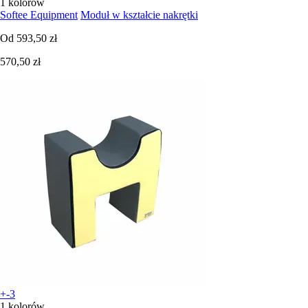
1 kolorów
Softee Equipment
Moduł w kształcie nakrętki
Od
593,50 zł
570,50 zł
+-3
1 kolorów