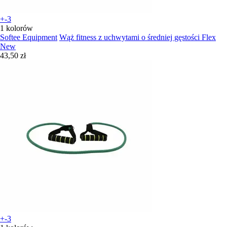
+-3
1 kolorów
Softee Equipment
Wąż fitness z uchwytami o średniej gęstości Flex
New
43,50 zł
+-3