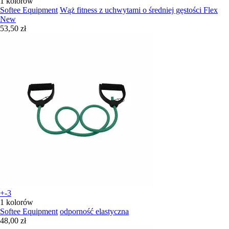
1 kolorów
Softee Equipment
Wąż fitness z uchwytami o średniej gęstości Flex
New
53,50 zł
+-3
1 kolorów
Softee Equipment
odporność elastyczna
48,00 zł