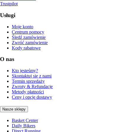
Trustpilot
Usługi
Moje konto
Centrum pomocy
Śledź zamówienie
Zwróć zamówienie
Kody rabatowe
O nas
Kto jesteśmy?
Skontaktuj się z nami
Termin sprzedaży
Zwroty & Refundacje
Metody płatności
Ceny i opcje dostawy
Nasze sklepy
Basket Center
Daily Bikers
Direct Running