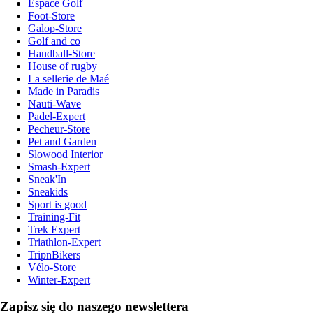
Espace Golf
Foot-Store
Galop-Store
Golf and co
Handball-Store
House of rugby
La sellerie de Maé
Made in Paradis
Nauti-Wave
Padel-Expert
Pecheur-Store
Pet and Garden
Slowood Interior
Smash-Expert
Sneak'In
Sneakids
Sport is good
Training-Fit
Trek Expert
Triathlon-Expert
TripnBikers
Vélo-Store
Winter-Expert
Zapisz się do naszego newslettera