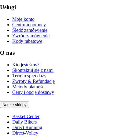
Usługi
Moje konto
Centrum pomocy
Śledź zamówienie
Zwróć zamówienie
Kody rabatowe
O nas
Kto jesteśmy?
Skontaktuj się z nami
Termin sprzedaży
Zwroty & Refundacje
Metody płatności
Ceny i opcje dostawy
Nasze sklepy
Basket Center
Daily Bikers
Direct Running
Direct-Volley