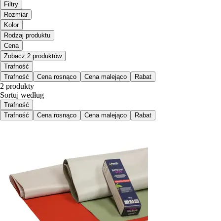
Filtry
Rozmiar
Kolor
Rodzaj produktu
Cena
Zobacz 2 produktów
Trafność
Trafność
Cena rosnąco
Cena malejąco
Rabat
2 produkty
Sortuj według
Trafność
Trafność
Cena rosnąco
Cena malejąco
Rabat