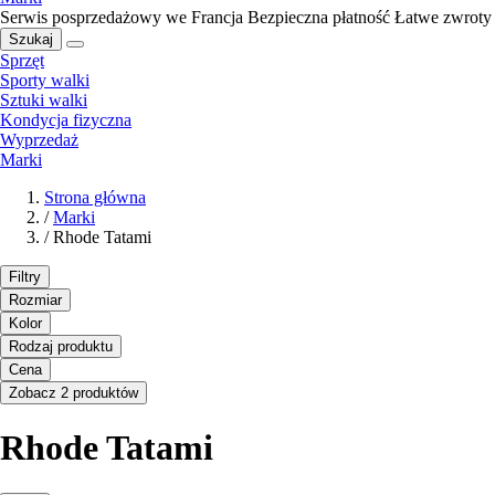
Serwis posprzedażowy we Francja
Bezpieczna płatność
Łatwe zwroty
Szukaj
Sprzęt
Sporty walki
Sztuki walki
Kondycja fizyczna
Wyprzedaż
Marki
Strona główna
/
Marki
/
Rhode Tatami
Filtry
Rozmiar
Kolor
Rodzaj produktu
Cena
Zobacz 2 produktów
Rhode Tatami