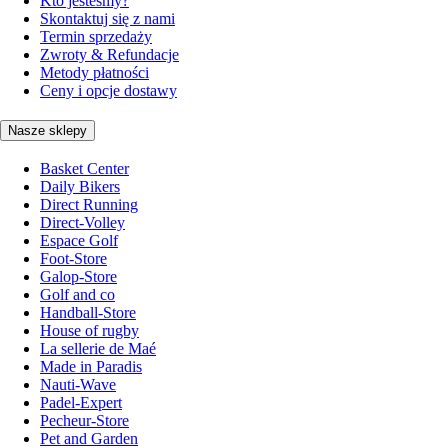
Kto jesteśmy?
Skontaktuj się z nami
Termin sprzedaży
Zwroty & Refundacje
Metody płatności
Ceny i opcje dostawy
Nasze sklepy
Basket Center
Daily Bikers
Direct Running
Direct-Volley
Espace Golf
Foot-Store
Galop-Store
Golf and co
Handball-Store
House of rugby
La sellerie de Maé
Made in Paradis
Nauti-Wave
Padel-Expert
Pecheur-Store
Pet and Garden