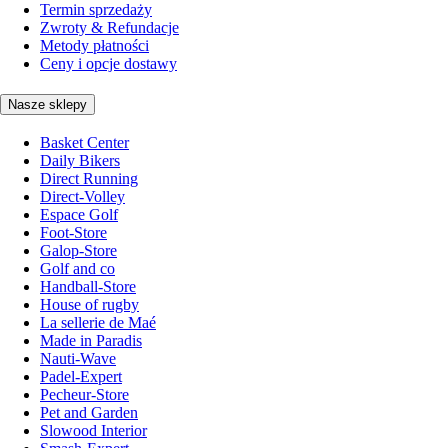
Termin sprzedaży
Zwroty & Refundacje
Metody płatności
Ceny i opcje dostawy
Nasze sklepy
Basket Center
Daily Bikers
Direct Running
Direct-Volley
Espace Golf
Foot-Store
Galop-Store
Golf and co
Handball-Store
House of rugby
La sellerie de Maé
Made in Paradis
Nauti-Wave
Padel-Expert
Pecheur-Store
Pet and Garden
Slowood Interior