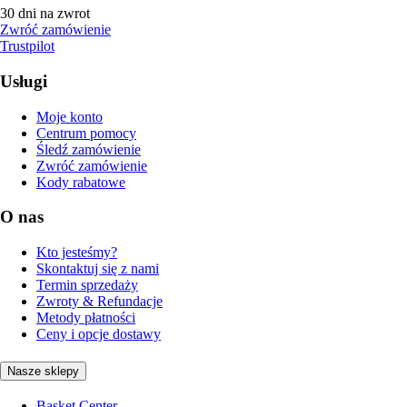
30 dni na zwrot
Zwróć zamówienie
Trustpilot
Usługi
Moje konto
Centrum pomocy
Śledź zamówienie
Zwróć zamówienie
Kody rabatowe
O nas
Kto jesteśmy?
Skontaktuj się z nami
Termin sprzedaży
Zwroty & Refundacje
Metody płatności
Ceny i opcje dostawy
Nasze sklepy
Basket Center