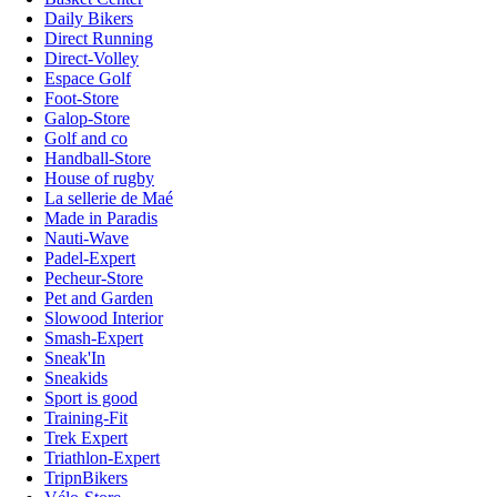
Daily Bikers
Direct Running
Direct-Volley
Espace Golf
Foot-Store
Galop-Store
Golf and co
Handball-Store
House of rugby
La sellerie de Maé
Made in Paradis
Nauti-Wave
Padel-Expert
Pecheur-Store
Pet and Garden
Slowood Interior
Smash-Expert
Sneak'In
Sneakids
Sport is good
Training-Fit
Trek Expert
Triathlon-Expert
TripnBikers