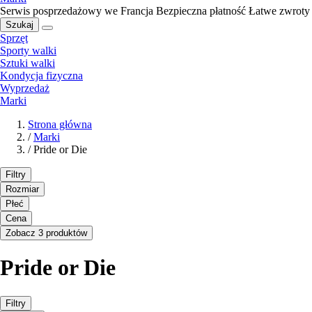
Serwis posprzedażowy we Francja
Bezpieczna płatność
Łatwe zwroty
Szukaj
Sprzęt
Sporty walki
Sztuki walki
Kondycja fizyczna
Wyprzedaż
Marki
Strona główna
/
Marki
/
Pride or Die
Filtry
Rozmiar
Płeć
Cena
Zobacz 3 produktów
Pride or Die
Filtry