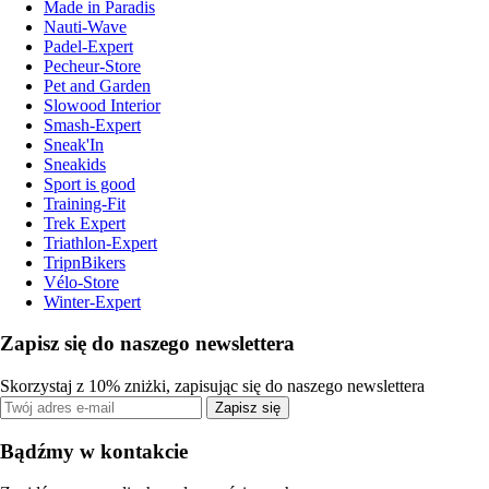
Made in Paradis
Nauti-Wave
Padel-Expert
Pecheur-Store
Pet and Garden
Slowood Interior
Smash-Expert
Sneak'In
Sneakids
Sport is good
Training-Fit
Trek Expert
Triathlon-Expert
TripnBikers
Vélo-Store
Winter-Expert
Zapisz się do naszego newslettera
Skorzystaj z 10% zniżki, zapisując się do naszego newslettera
Zapisz się
Bądźmy w kontakcie