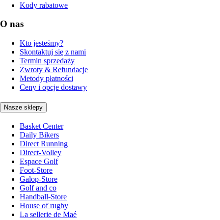
Kody rabatowe
O nas
Kto jesteśmy?
Skontaktuj się z nami
Termin sprzedaży
Zwroty & Refundacje
Metody płatności
Ceny i opcje dostawy
Nasze sklepy
Basket Center
Daily Bikers
Direct Running
Direct-Volley
Espace Golf
Foot-Store
Galop-Store
Golf and co
Handball-Store
House of rugby
La sellerie de Maé