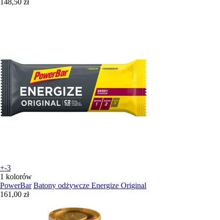
148,50 zł
+-3
1 kolorów
PowerBar
Batony odżywcze Energize Original
161,00 zł