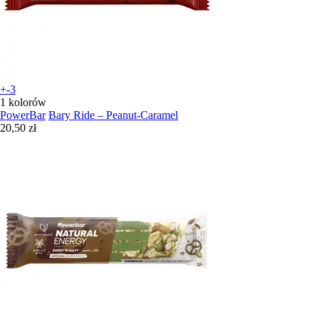
+-3
1 kolorów
PowerBar
Bary Ride – Peanut-Caramel
20,50 zł