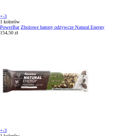
+-3
1 kolorów
PowerBar
Zbożowe batony odżywcze Natural Energy
154,50 zł
+-3
1 kolorów