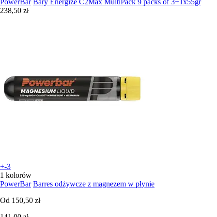
PowerBar
Bary Energize C2Max MultiPack 9 packs of 3+1x55gr
238,50 zł
+-3
1 kolorów
PowerBar
Barres odżywcze z magnezem w płynie
Od
150,50 zł
141,00 zł