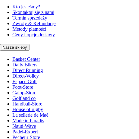
Kto jesteśmy?
Skontaktuj się z nami
Termin sprzedaży
Zwroty & Refundacje
Metody płatności
Ceny i opcje dostawy
Nasze sklepy
Basket Center
Daily Bikers
Direct Running
Direct-Volley
Espace Golf
Foot-Store
Galop-Store
Golf and co
Handball-Store
House of rugby
La sellerie de Maé
Made in Paradis
Nauti-Wave
Padel-Expert
Pecheur-Store