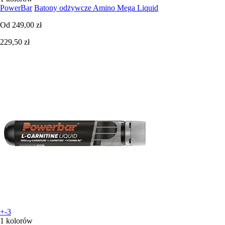
PowerBar
Batony odżywcze Amino Mega Liquid
Od
249,00 zł
229,50 zł
+-3
1 kolorów