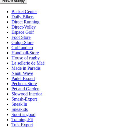
Nasze sklepy
Basket Center
Daily Bikers
Direct Running
Direct-Volley
Espace Golf
Foot-Store
Galop-Store
Golf and co
Handball-Store
House of rugby
La sellerie de Maé
Made in Paradis
Nauti-Wave
Padel-Expert
Pecheur-Store
Pet and Garden
Slowood Interior
Smash-Expert
Sneak'In
Sneakids
Sport is good
Training-Fit
Trek Expert