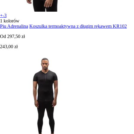
+-3
1 kolorów
Piu Adrenalina
Koszulka termoaktywna z długim rękawem KR102
Od
297,50 zł
243,00 zł