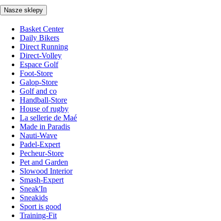
Nasze sklepy
Basket Center
Daily Bikers
Direct Running
Direct-Volley
Espace Golf
Foot-Store
Galop-Store
Golf and co
Handball-Store
House of rugby
La sellerie de Maé
Made in Paradis
Nauti-Wave
Padel-Expert
Pecheur-Store
Pet and Garden
Slowood Interior
Smash-Expert
Sneak'In
Sneakids
Sport is good
Training-Fit