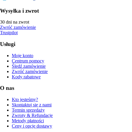
Wysyłka i zwrot
30 dni na zwrot
Zwróć zamówienie
Trustpilot
Usługi
Moje konto
Centrum pomocy
Śledź zamówienie
Zwróć zamówienie
Kody rabatowe
O nas
Kto jesteśmy?
Skontaktuj się z nami
Termin sprzedaży
Zwroty & Refundacje
Metody płatności
Ceny i opcje dostawy