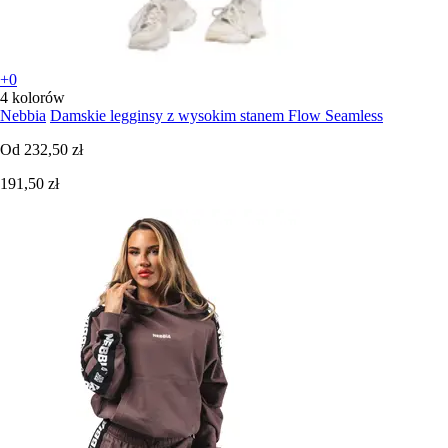
+0
4 kolorów
Nebbia
Damskie legginsy z wysokim stanem Flow Seamless
Od
232,50 zł
191,50 zł