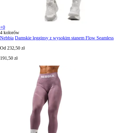
+0
4 kolorów
Nebbia
Damskie legginsy z wysokim stanem Flow Seamless
Od
232,50 zł
191,50 zł