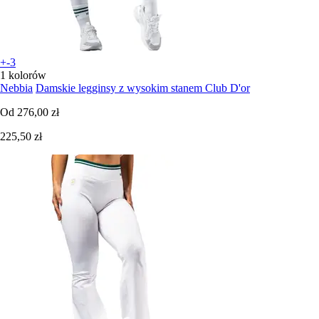
+-3
1 kolorów
Nebbia
Damskie legginsy z wysokim stanem Club D'or
Od
276,00 zł
225,50 zł