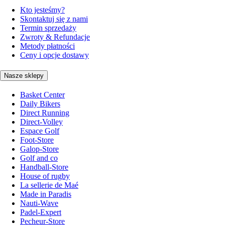
Kto jesteśmy?
Skontaktuj się z nami
Termin sprzedaży
Zwroty & Refundacje
Metody płatności
Ceny i opcje dostawy
Nasze sklepy
Basket Center
Daily Bikers
Direct Running
Direct-Volley
Espace Golf
Foot-Store
Galop-Store
Golf and co
Handball-Store
House of rugby
La sellerie de Maé
Made in Paradis
Nauti-Wave
Padel-Expert
Pecheur-Store