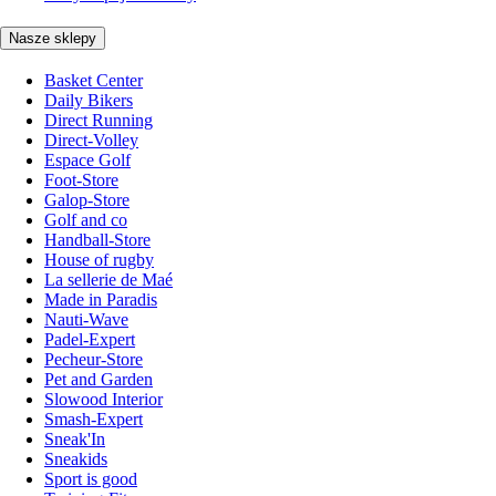
Nasze sklepy
Basket Center
Daily Bikers
Direct Running
Direct-Volley
Espace Golf
Foot-Store
Galop-Store
Golf and co
Handball-Store
House of rugby
La sellerie de Maé
Made in Paradis
Nauti-Wave
Padel-Expert
Pecheur-Store
Pet and Garden
Slowood Interior
Smash-Expert
Sneak'In
Sneakids
Sport is good