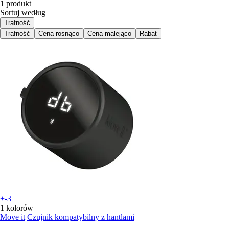
1 produkt
Sortuj według
Trafność
Trafność
Cena rosnąco
Cena malejąco
Rabat
+-3
1 kolorów
Move it
Czujnik kompatybilny z hantlami