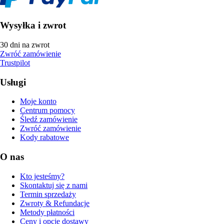
Wysyłka i zwrot
30 dni na zwrot
Zwróć zamówienie
Trustpilot
Usługi
Moje konto
Centrum pomocy
Śledź zamówienie
Zwróć zamówienie
Kody rabatowe
O nas
Kto jesteśmy?
Skontaktuj się z nami
Termin sprzedaży
Zwroty & Refundacje
Metody płatności
Ceny i opcje dostawy