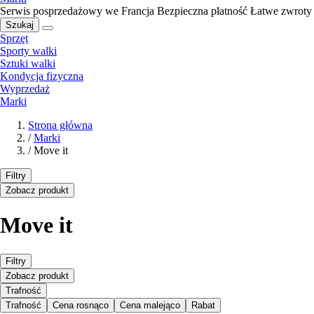
Serwis posprzedażowy we Francja
Bezpieczna płatność
Łatwe zwroty
Szukaj
Sprzęt
Sporty walki
Sztuki walki
Kondycja fizyczna
Wyprzedaż
Marki
Strona główna
/
Marki
/
Move it
Filtry
Zobacz produkt
Move it
Filtry
Zobacz produkt
Trafność
Trafność
Cena rosnąco
Cena malejąco
Rabat