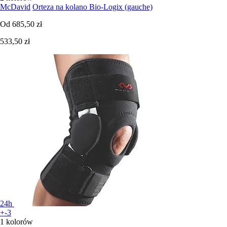
McDavid
Orteza na kolano Bio-Logix (gauche)
Od
685,50 zł
533,50 zł
24h
+-3
1 kolorów