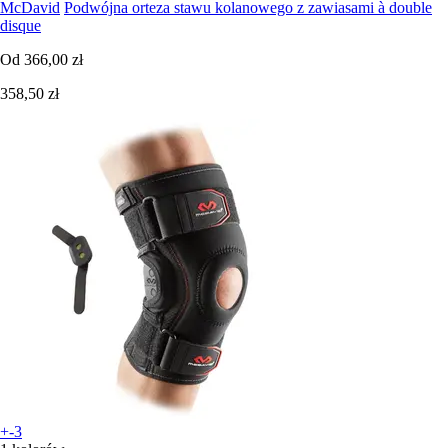
McDavid
Podwójna orteza stawu kolanowego z zawiasami à double
disque
Od
366,00 zł
358,50 zł
+-3