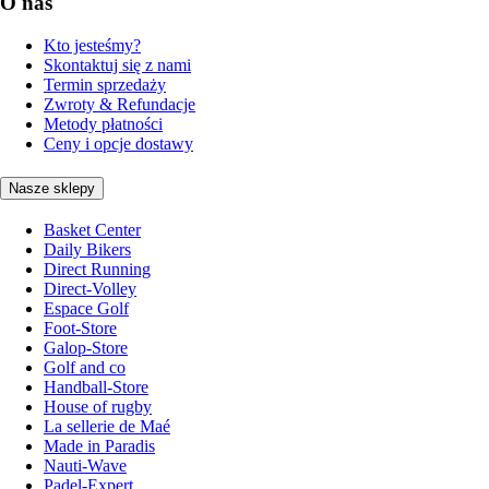
O nas
Kto jesteśmy?
Skontaktuj się z nami
Termin sprzedaży
Zwroty & Refundacje
Metody płatności
Ceny i opcje dostawy
Nasze sklepy
Basket Center
Daily Bikers
Direct Running
Direct-Volley
Espace Golf
Foot-Store
Galop-Store
Golf and co
Handball-Store
House of rugby
La sellerie de Maé
Made in Paradis
Nauti-Wave
Padel-Expert