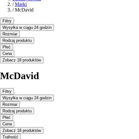
/
Marki
/
McDavid
Filtry
Wysyłka w ciągu 24 godzin
Rozmiar
Rodzaj produktu
Płeć
Cena
Zobacz 18 produktów
McDavid
Filtry
Wysyłka w ciągu 24 godzin
Rozmiar
Rodzaj produktu
Płeć
Cena
Zobacz 18 produktów
Trafność