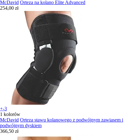
McDavid
Orteza na kolano Elite Advanced
254,00 zł
+-3
1 kolorów
McDavid
Orteza stawu kolanowego z podwójnym zawiasem i
podwójnym dyskiem
366,50 zł