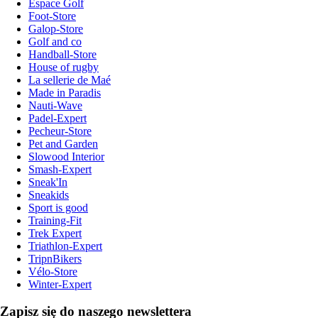
Espace Golf
Foot-Store
Galop-Store
Golf and co
Handball-Store
House of rugby
La sellerie de Maé
Made in Paradis
Nauti-Wave
Padel-Expert
Pecheur-Store
Pet and Garden
Slowood Interior
Smash-Expert
Sneak'In
Sneakids
Sport is good
Training-Fit
Trek Expert
Triathlon-Expert
TripnBikers
Vélo-Store
Winter-Expert
Zapisz się do naszego newslettera