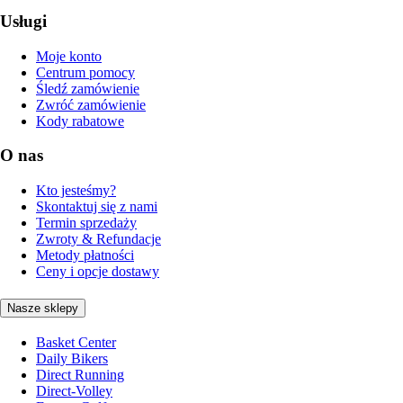
Usługi
Moje konto
Centrum pomocy
Śledź zamówienie
Zwróć zamówienie
Kody rabatowe
O nas
Kto jesteśmy?
Skontaktuj się z nami
Termin sprzedaży
Zwroty & Refundacje
Metody płatności
Ceny i opcje dostawy
Nasze sklepy
Basket Center
Daily Bikers
Direct Running
Direct-Volley