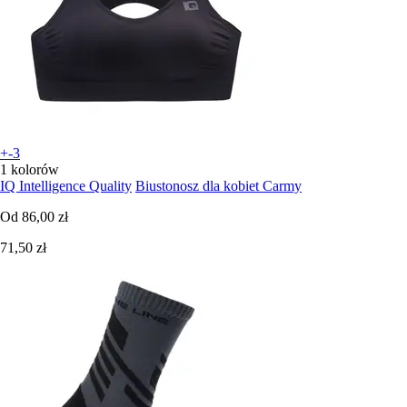
+-3
1 kolorów
IQ Intelligence Quality
Biustonosz dla kobiet Carmy
Od
86,00 zł
71,50 zł