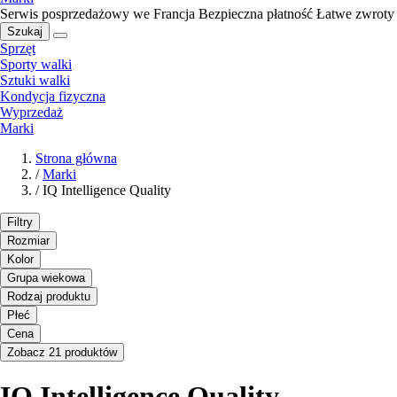
Serwis posprzedażowy we Francja
Bezpieczna płatność
Łatwe zwroty
Szukaj
Sprzęt
Sporty walki
Sztuki walki
Kondycja fizyczna
Wyprzedaż
Marki
Strona główna
/
Marki
/
IQ Intelligence Quality
Filtry
Rozmiar
Kolor
Grupa wiekowa
Rodzaj produktu
Płeć
Cena
Zobacz 21 produktów
IQ Intelligence Quality