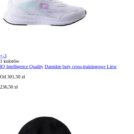
+-3
1 kolorów
IQ Intelligence Quality
Damskie buty cross-trainingowe Liroc
Od
301,50 zł
236,50 zł