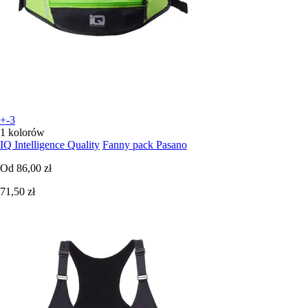
+-3
1 kolorów
IQ Intelligence Quality
Fanny pack Pasano
Od
86,00 zł
71,50 zł