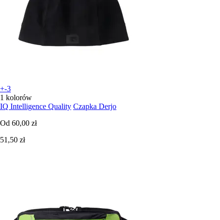
+-3
1 kolorów
IQ Intelligence Quality
Czapka Derjo
Od
60,00 zł
51,50 zł