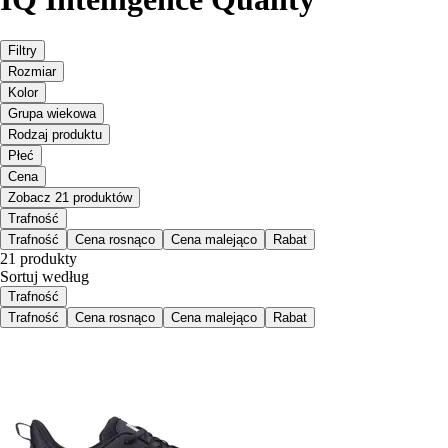
Filtry
Rozmiar
Kolor
Grupa wiekowa
Rodzaj produktu
Płeć
Cena
Zobacz 21 produktów
Trafność
Trafność
Cena rosnąco
Cena malejąco
Rabat
21 produkty
Sortuj według
Trafność
Trafność
Cena rosnąco
Cena malejąco
Rabat