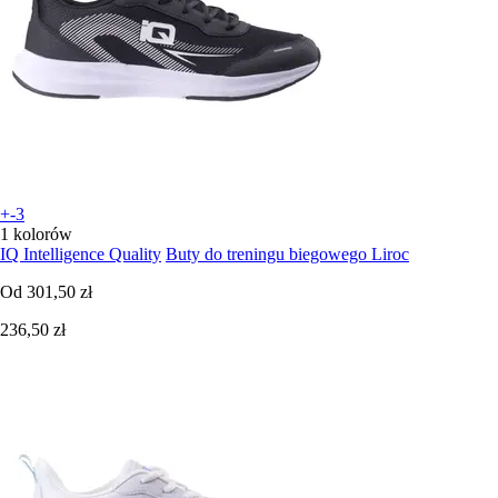
+-3
1 kolorów
IQ Intelligence Quality
Buty do treningu biegowego Liroc
Od
301,50 zł
236,50 zł