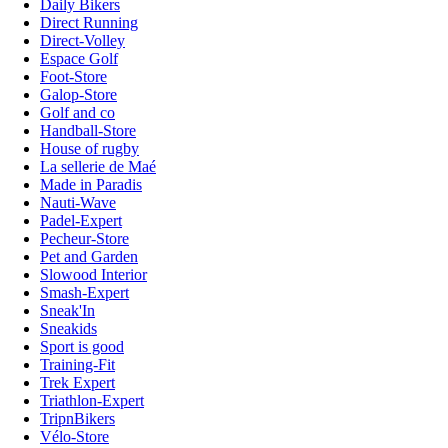
Daily Bikers
Direct Running
Direct-Volley
Espace Golf
Foot-Store
Galop-Store
Golf and co
Handball-Store
House of rugby
La sellerie de Maé
Made in Paradis
Nauti-Wave
Padel-Expert
Pecheur-Store
Pet and Garden
Slowood Interior
Smash-Expert
Sneak'In
Sneakids
Sport is good
Training-Fit
Trek Expert
Triathlon-Expert
TripnBikers
Vélo-Store