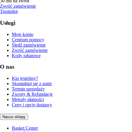
30 dni na zwrot
Zwróć zamówienie
Trustpilot
Usługi
Moje konto
Centrum pomocy
Śledź zamówienie
Zwróć zamówienie
Kody rabatowe
O nas
Kto jesteśmy?
Skontaktuj się z nami
Termin sprzedaży
Zwroty & Refundacje
Metody płatności
Ceny i opcje dostawy
Nasze sklepy
Basket Center