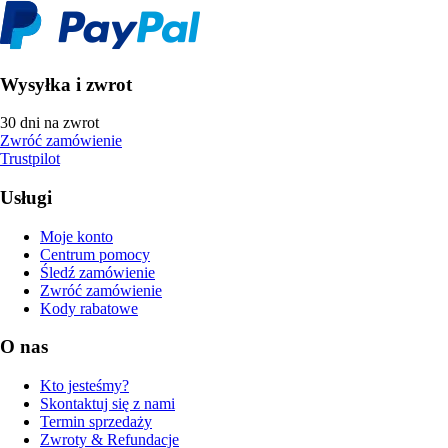
Wysyłka i zwrot
30 dni na zwrot
Zwróć zamówienie
Trustpilot
Usługi
Moje konto
Centrum pomocy
Śledź zamówienie
Zwróć zamówienie
Kody rabatowe
O nas
Kto jesteśmy?
Skontaktuj się z nami
Termin sprzedaży
Zwroty & Refundacje