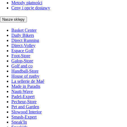
Metody płatności
Ceny i opcje dostawy
Nasze sklepy
Basket Center
Daily Bikers
Direct Running
Direct-Volley
Espace Golf
Foot-Store
Galop-Store
Golf and co
Handball-Store
House of rugby
La sellerie de Maé
Made in Paradis
Nauti-Wave
Padel-Expert
Pecheur-Store
Pet and Garden
Slowood Interior
Smash-Expert
Sneak'In