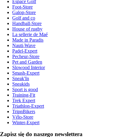
Espace Golf
Foot-Store
Galop-Store
Golf and co
Handball-Store
House of rugby
La sellerie de Maé
Made in Paradis
Nauti-Wave
Padel-Expert
Pecheur-Store
Pet and Garden
Slowood Interior
Smash-Expert
Sneak'In
Sneakids
Sport is good
Training-Fit
Trek Expert
Triathlon-Expert
TripnBikers
Vélo-Store
Winter-Expert
Zapisz się do naszego newslettera