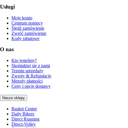
Usługi
Moje konto
Centrum pomocy
Śledź zamówienie
Zwróć zamówienie
Kody rabatowe
O nas
Kto jesteśmy?
Skontaktuj się z nami
Termin sprzedaży
Zwroty & Refundacje
Metody płatności
Ceny i opcje dostawy
Nasze sklepy
Basket Center
Daily Bikers
Direct Running
Direct-Volley