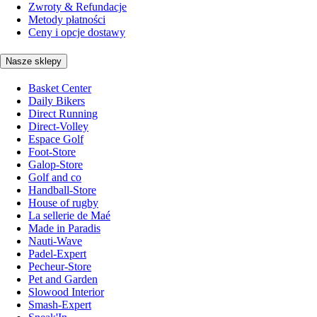
Zwroty & Refundacje
Metody płatności
Ceny i opcje dostawy
Nasze sklepy
Basket Center
Daily Bikers
Direct Running
Direct-Volley
Espace Golf
Foot-Store
Galop-Store
Golf and co
Handball-Store
House of rugby
La sellerie de Maé
Made in Paradis
Nauti-Wave
Padel-Expert
Pecheur-Store
Pet and Garden
Slowood Interior
Smash-Expert