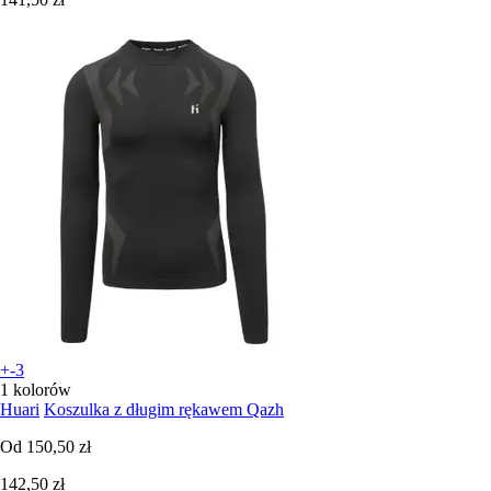
+-3
1 kolorów
Huari
Koszulka z długim rękawem Qazh
Od
150,50 zł
142,50 zł