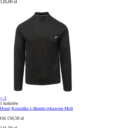
126,00 zł
+-3
1 kolorów
Huari
Koszulka z długim rękawem Moli
Od
150,50 zł
141,50 zł