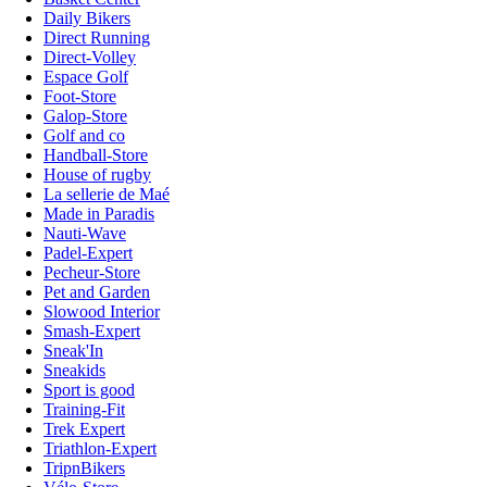
Daily Bikers
Direct Running
Direct-Volley
Espace Golf
Foot-Store
Galop-Store
Golf and co
Handball-Store
House of rugby
La sellerie de Maé
Made in Paradis
Nauti-Wave
Padel-Expert
Pecheur-Store
Pet and Garden
Slowood Interior
Smash-Expert
Sneak'In
Sneakids
Sport is good
Training-Fit
Trek Expert
Triathlon-Expert
TripnBikers