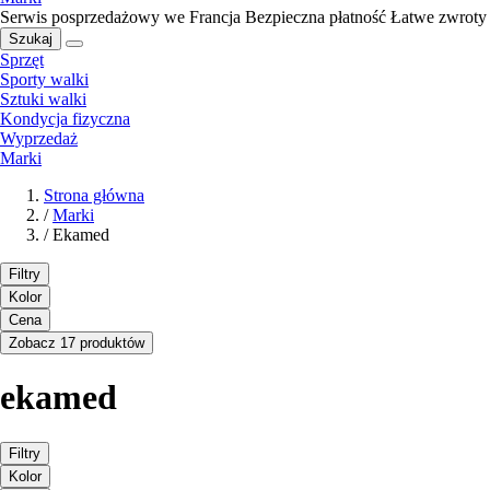
Serwis posprzedażowy we Francja
Bezpieczna płatność
Łatwe zwroty
Szukaj
Sprzęt
Sporty walki
Sztuki walki
Kondycja fizyczna
Wyprzedaż
Marki
Strona główna
/
Marki
/
Ekamed
Filtry
Kolor
Cena
Zobacz 17 produktów
ekamed
Filtry
Kolor