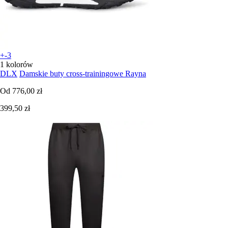
+-3
1 kolorów
DLX
Damskie buty cross-trainingowe Rayna
Od
776,00 zł
399,50 zł