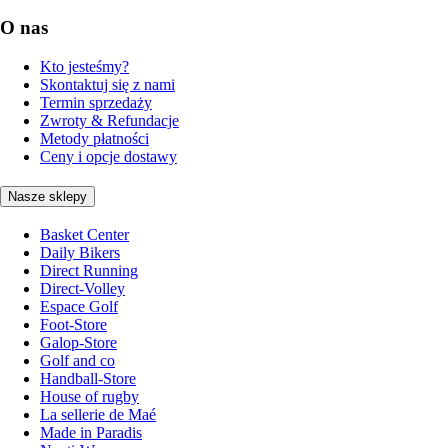
O nas
Kto jesteśmy?
Skontaktuj się z nami
Termin sprzedaży
Zwroty & Refundacje
Metody płatności
Ceny i opcje dostawy
Nasze sklepy
Basket Center
Daily Bikers
Direct Running
Direct-Volley
Espace Golf
Foot-Store
Galop-Store
Golf and co
Handball-Store
House of rugby
La sellerie de Maé
Made in Paradis