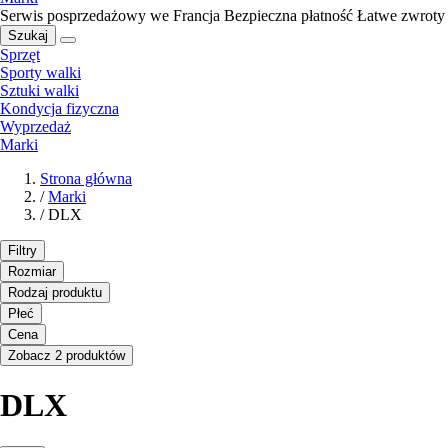
Serwis posprzedażowy we Francja
Bezpieczna płatność
Łatwe zwroty
Szukaj
Sprzęt
Sporty walki
Sztuki walki
Kondycja fizyczna
Wyprzedaż
Marki
Strona główna
/
Marki
/
DLX
Filtry
Rozmiar
Rodzaj produktu
Płeć
Cena
Zobacz 2 produktów
DLX