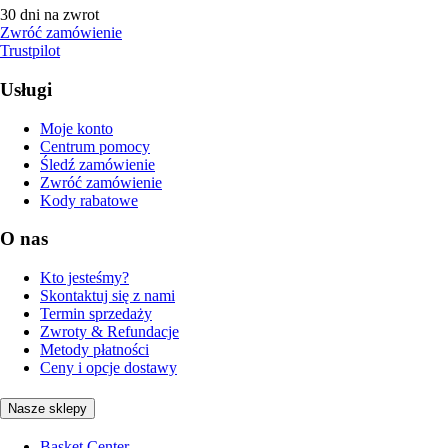
30 dni na zwrot
Zwróć zamówienie
Trustpilot
Usługi
Moje konto
Centrum pomocy
Śledź zamówienie
Zwróć zamówienie
Kody rabatowe
O nas
Kto jesteśmy?
Skontaktuj się z nami
Termin sprzedaży
Zwroty & Refundacje
Metody płatności
Ceny i opcje dostawy
Nasze sklepy
Basket Center