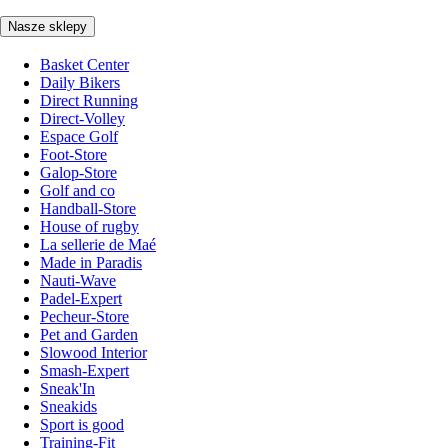
Nasze sklepy
Basket Center
Daily Bikers
Direct Running
Direct-Volley
Espace Golf
Foot-Store
Galop-Store
Golf and co
Handball-Store
House of rugby
La sellerie de Maé
Made in Paradis
Nauti-Wave
Padel-Expert
Pecheur-Store
Pet and Garden
Slowood Interior
Smash-Expert
Sneak'In
Sneakids
Sport is good
Training-Fit