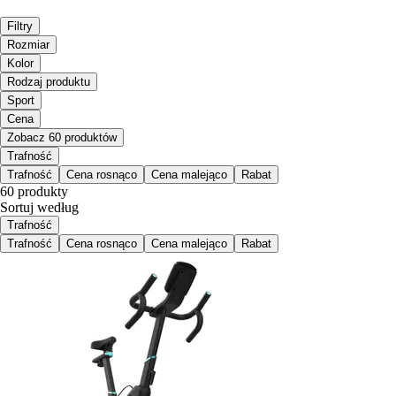
Filtry
Rozmiar
Kolor
Rodzaj produktu
Sport
Cena
Zobacz 60 produktów
Trafność
Trafność
Cena rosnąco
Cena malejąco
Rabat
60 produkty
Sortuj według
Trafność
Trafność
Cena rosnąco
Cena malejąco
Rabat