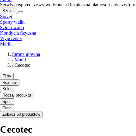
Serwis posprzedażowy we Francja
Bezpieczna płatność
Łatwe zwroty
Szukaj
Sprzęt
Sporty walki
Sztuki walki
Kondycja fizyczna
Wyprzedaż
Marki
Strona główna
/
Marki
/
Cecotec
Filtry
Rozmiar
Kolor
Rodzaj produktu
Sport
Cena
Zobacz 60 produktów
Cecotec