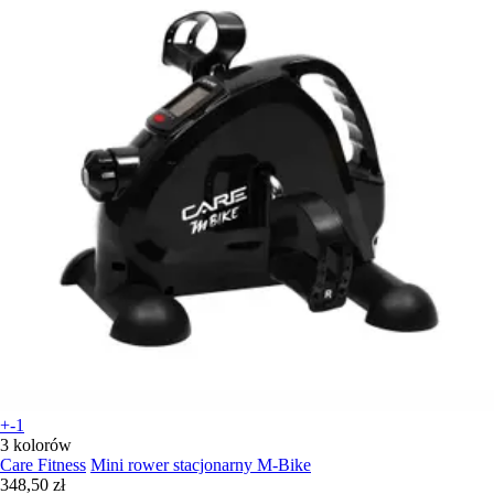
+-1
3 kolorów
Care Fitness
Mini rower stacjonarny M-Bike
348,50 zł