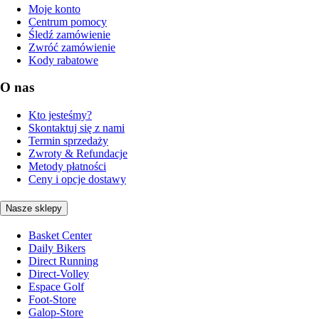
Moje konto
Centrum pomocy
Śledź zamówienie
Zwróć zamówienie
Kody rabatowe
O nas
Kto jesteśmy?
Skontaktuj się z nami
Termin sprzedaży
Zwroty & Refundacje
Metody płatności
Ceny i opcje dostawy
Nasze sklepy
Basket Center
Daily Bikers
Direct Running
Direct-Volley
Espace Golf
Foot-Store
Galop-Store