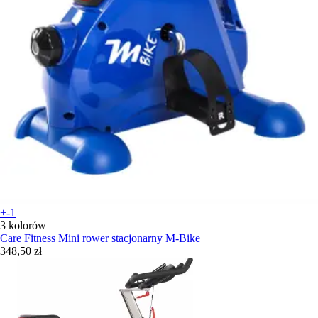
+-1
3 kolorów
Care Fitness
Mini rower stacjonarny M-Bike
348,50 zł