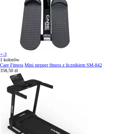
+-3
1 kolorów
Care Fitness
Mini stepper fitness z licznikiem SM-842
358,50 zł