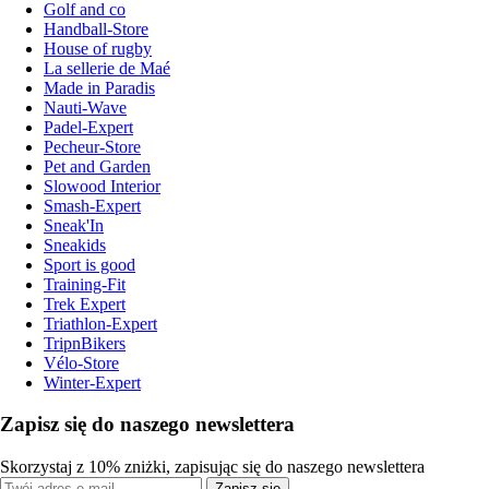
Golf and co
Handball-Store
House of rugby
La sellerie de Maé
Made in Paradis
Nauti-Wave
Padel-Expert
Pecheur-Store
Pet and Garden
Slowood Interior
Smash-Expert
Sneak'In
Sneakids
Sport is good
Training-Fit
Trek Expert
Triathlon-Expert
TripnBikers
Vélo-Store
Winter-Expert
Zapisz się do naszego newslettera
Skorzystaj z 10% zniżki, zapisując się do naszego newslettera
Zapisz się