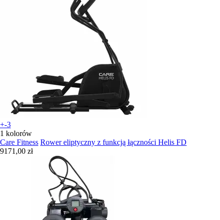
+-3
1 kolorów
Care Fitness
Rower eliptyczny z funkcją łączności Helis FD
9171,00 zł