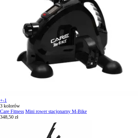
+-1
3 kolorów
Care Fitness
Mini rower stacjonarny M-Bike
348,50 zł