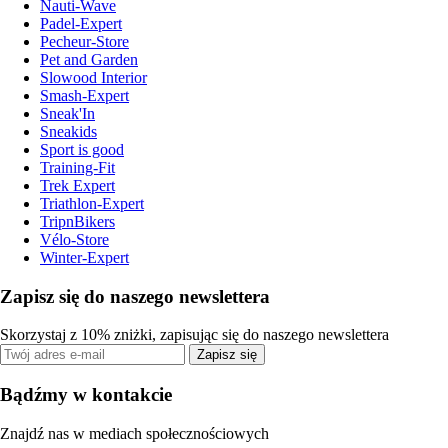
Nauti-Wave
Padel-Expert
Pecheur-Store
Pet and Garden
Slowood Interior
Smash-Expert
Sneak'In
Sneakids
Sport is good
Training-Fit
Trek Expert
Triathlon-Expert
TripnBikers
Vélo-Store
Winter-Expert
Zapisz się do naszego newslettera
Skorzystaj z 10% zniżki, zapisując się do naszego newslettera
Zapisz się
Bądźmy w kontakcie
Znajdź nas w mediach społecznościowych