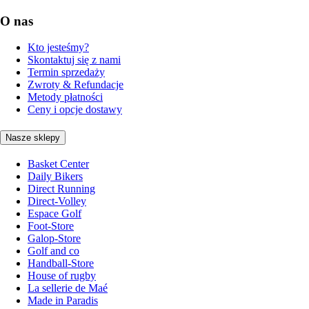
O nas
Kto jesteśmy?
Skontaktuj się z nami
Termin sprzedaży
Zwroty & Refundacje
Metody płatności
Ceny i opcje dostawy
Nasze sklepy
Basket Center
Daily Bikers
Direct Running
Direct-Volley
Espace Golf
Foot-Store
Galop-Store
Golf and co
Handball-Store
House of rugby
La sellerie de Maé
Made in Paradis