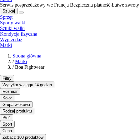
Serwis posprzedażowy we Francja
Bezpieczna płatność
Łatwe zwroty
Szukaj
Sprzęt
Sporty walki
Sztuki walki
Kondycja fizyczna
Wyprzedaż
Marki
Strona główna
/
Marki
/
Boa Fightwear
Filtry
Wysyłka w ciągu 24 godzin
Rozmiar
Kolor
Grupa wiekowa
Rodzaj produktu
Płeć
Sport
Cena
Zobacz 108 produktów