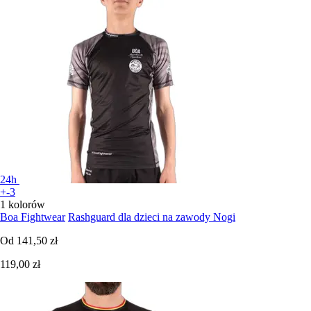
24h
+-3
1 kolorów
Boa Fightwear
Rashguard dla dzieci na zawody Nogi
Od
141,50 zł
119,00 zł