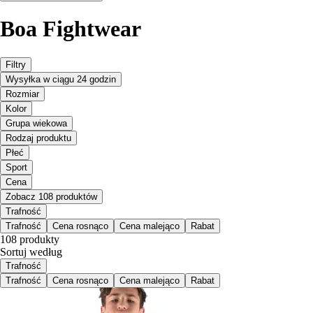
Boa Fightwear
Filtry
Wysyłka w ciągu 24 godzin
Rozmiar
Kolor
Grupa wiekowa
Rodzaj produktu
Płeć
Sport
Cena
Zobacz 108 produktów
Trafność
Trafność
Cena rosnąco
Cena malejąco
Rabat
108 produkty
Sortuj według
Trafność
Trafność
Cena rosnąco
Cena malejąco
Rabat